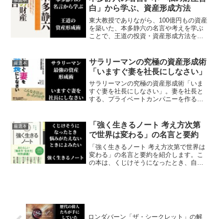
を紹介します。
白」から学ぶ、資産形成方法
東大教授でありながら、100億円もの資産
を築いた、本多静六の名言や考えを学ぶ
ことで、王道の投資・資産形成方法を学
びましょう。本多静六のお金への考えか
たや投資方法を記載した「私の財産告
白」の名言を紹介します
サラリーマンの究極の資産形成術
厳選本
「いますぐ妻を社長にしなさい」
サラリーマンの究極の資産形成術「いま
すぐ妻を社長にしなさい」。妻を社長と
する、プライベートカンパニーを作るこ
とで、サラリーマンには考えられないよ
うな節税が可能になります。そんな究極
の資産形成方法「いますぐ妻を社長にし
「強く生きるノート 考え方次第
厳選本
なさい」の要約です。
で世界は変わる」の名言と要約
「強く生きるノート 考え方次第で世界は
変わる」の名言と要約を紹介します。こ
の本は、くじけそうになったとき、自信
がなくなったとき、などに役にたつノー
トです。著名な経営者・僧侶・大学教授
による、働き方や人生・人間関係などに
対するアドバイスです。
ロンダバーン「ザ・シークレット」の解