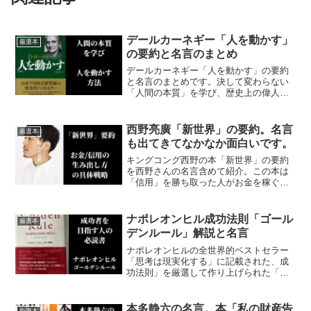
デールカーネギー「人を動かす」
厳選本
の要約と名言のまとめ
デールカーネギー「人を動かす」の要約
と名言のまとめです。決して変わらない
「人間の本質」を学び、歴史上の偉人・
実業家たちが戦略的に使ってきた、「人
を動かす」方法を習得しましょう。
西野亮廣「新世界」の要約。名言
厳選本
も出てきてなかなか面白いです。
キングコング西野の本「新世界」の要約
を西野さんの名言含めて紹介。この本は
「信用」を勝ち取った人がお金を稼ぐ時
代に突入したので、信用を稼ぐ大切さを
説いています。また「信用」を換金する
クラウドファンディングとオンラインサ
ナポレオンヒル成功法則「ゴール
厳選本
ロンについてふれています
デンルール」解説と名言
ナポレオンヒルの全世界的ベストセラー
「思考は現実化する」に記載された、成
功法則」を厳選して作り上げられた「ゴ
ールデンルール」。過去の成功者500人以
上の成功法則のポイントをまとめたの本
「ゴールデンルール」を要約とその名言
本多静六の名言。本「私の財産告
厳選本