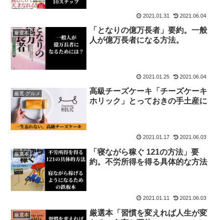
2021.01.31
2021.06.04
「となりの億万長者」要約。一般
厳選本
人が億万長者になる方法。
2021.01.25
2021.06.04
高級チーズケーキ「チーズケーキ
厳選 グルメ
ホリック」とっておきの手土産に
2021.01.17
2021.06.03
「寝ながら稼ぐ 121の方法」要
厳選本
約。不労所得を得る具体的な方法
2021.01.11
2021.06.03
厳選本「習慣を変えれば人生が変
厳選本