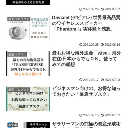
2021.02.28
2021.07.02
Devialet (デビアレ) 世界最高品質
厳選 プロダクト
のワイヤレススピーカー
「Phantom I」実体験と感想。
2021.02.25
2021.06.16
最もお得な海外送金「wise」海外
厳選 トラベル
在住/日本からでもＯＫ。使って
みての感想
2021.02.17
2021.07.03
ビジネスマン向けの、お得な知っ
厳選 プロダクト
ておきたい「厳選サブスク」
2021.02.15
2021.07.02
サラリーマンの究極の資産形成術
厳選本