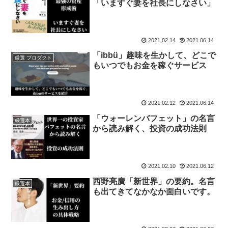
「いますぐ妻を社長にしなさい」
2021.02.14
2021.06.14
「ibbü」趣味を生かして、どこで
厳選 プロダクト
もいつでもお金を稼ぐサービス
2021.02.12
2021.06.14
「ウォーレンバフェット」の名言
厳選本
から読み解く、投資の成功法則
2021.02.10
2021.06.12
西野亮廣「新世界」の要約。名言
厳選本
も出てきてなかなか面白いです。