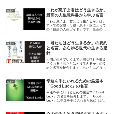
「わが息子よ君はどう生きるか」
厳選本
最高の人生教科書から学ぶ名言
「わが息子よ、君はどう生きるか」は、
すべての父親・母親・息子・娘にとって
の「最高の人生ガイド」です。最高の人
生教科書「わが息子よ、君はどういきる
か」に記載されている名言や内容を紹介
します
「君たちはどう生きるか」の要約
厳選本
と名言。あらゆる世代の生きる指
針
人間が生きていく上で大切な指針を教え
てくれる「君たちはどう生きるか」の要
約と名言を紹介します。君たちはどう生
きるかは、出版から80年たった今も、あ
らゆる世代の人が生きる指針となってい
る必読書です。
幸運を手にいれるための厳選本
厳選本
「Good Luck」の名言
幸運を手にいれるための厳選本「Good
Luck」の名言を紹介します。「Good
Luck」は幸運を手に入れるためにはどう
すればいいかに焦点をあてており、読ん
だ後に勇気や元気がわいてくる厳選本で
す。
心の悩みを吹き飛ばす本「小さい