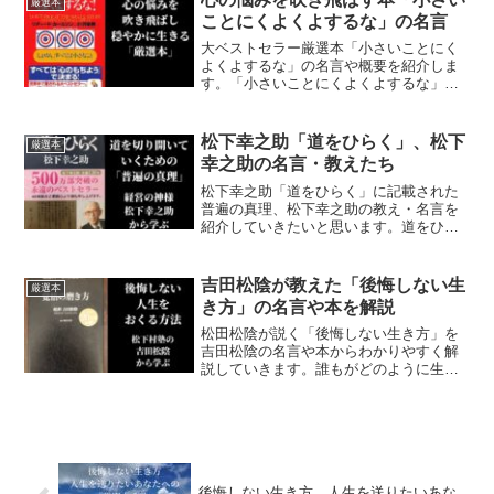
厳選本
ことにくよくよするな」の名言
大ベストセラー厳選本「小さいことにく
よくよするな」の名言や概要を紹介しま
す。「小さいことにくよくよするな」の
名言と概要を学び、穏やかで健やかで、
平穏な生活を送るための「ヒント」を身
につけましょう
松下幸之助「道をひらく」、松下
厳選本
幸之助の名言・教えたち
松下幸之助「道をひらく」に記載された
普遍の真理、松下幸之助の教え・名言を
紹介していきたいと思います。道をひら
くには、時代を超えて生き続ける「普遍
の真理」が書かれており、松下幸之助が
実際に体験した内容にもとづき、その真
吉田松陰が教えた「後悔しない生
厳選本
理をひもといています。
き方」の名言や本を解説
松田松陰が説く「後悔しない生き方」を
吉田松陰の名言や本からわかりやすく解
説していきます。誰もがどのように生き
ていけばいいのか、生きる目的がなかな
か見えないこの世の中で、吉田松陰の教
えや名言を学び、後悔しない生き方を学
んでいきましょう。
後悔しない生き方、人生を送りたいあな