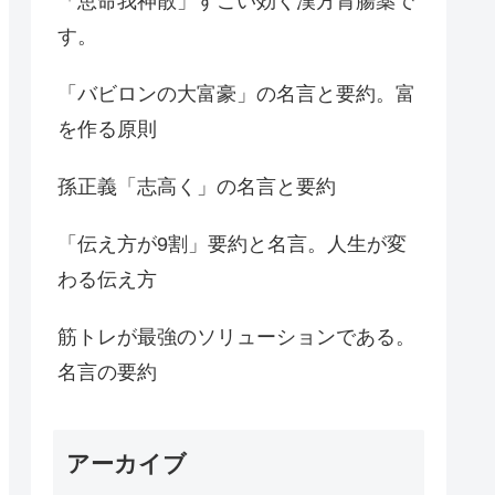
「恵命我神散」すごい効く漢方胃腸薬で
す。
「バビロンの大富豪」の名言と要約。富
を作る原則
孫正義「志高く」の名言と要約
「伝え方が9割」要約と名言。人生が変
わる伝え方
筋トレが最強のソリューションである。
名言の要約
アーカイブ