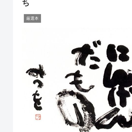
ち
厳選本