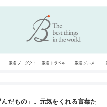
厳選 プロダクト
厳選 トラベル
厳選 グルメ
げんだもの」。元気をくれる言葉た