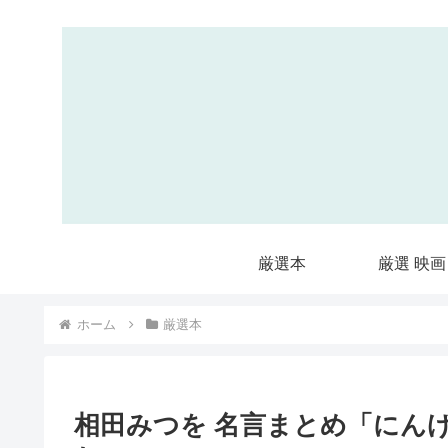
厳選本
厳選 映画
ホーム
厳選本
相田みつを 名言まとめ「にん