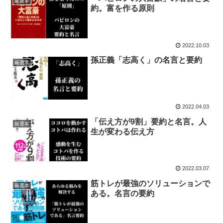
厳選本
約。富を作る原則
2022.10.03
孫正義「志高く」の名言と要約
厳選本
2022.04.03
「伝え方が9割」要約と名言。人
厳選本
生が変わる伝え方
2022.03.07
筋トレが最強のソリューションで
厳選本
ある。名言の要約