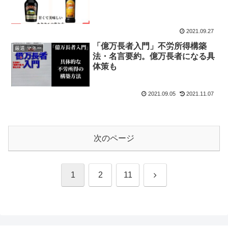
2021.09.27
「億万長者入門」不労所得構築
厳選 マネー
法・名言要約。億万長者になる具
体策も
2021.09.05
2021.11.07
次のページ
次
1
2
11
へ