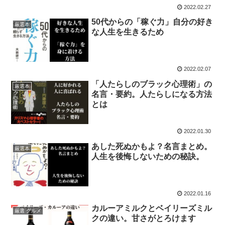
2022.02.27
50代からの「稼ぐ力」自分の好き
厳選本
な人生を生きるため
2022.02.07
「人たらしのブラック心理術」の
厳選本
名言・要約。人たらしになる方法
とは
2022.01.30
あした死ぬかもよ？名言まとめ。
厳選本
人生を後悔しないための秘訣。
2022.01.16
カルーアミルクとベイリーズミル
厳選 グルメ
クの違い。甘さがとろけます